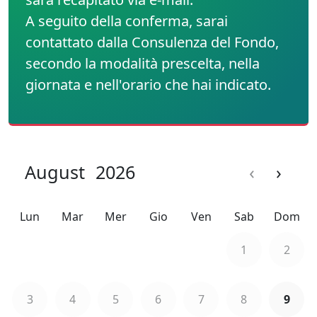
A seguito della conferma, sarai
contattato dalla Consulenza del Fondo,
secondo la modalità prescelta, nella
giornata e nell'orario che hai indicato.
August
2026
‹
›
Lun
Mar
Mer
Gio
Ven
Sab
Dom
1
2
3
4
5
6
7
8
9