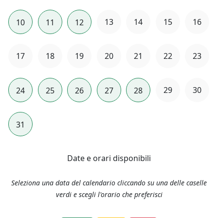
13
14
15
16
10
11
12
17
18
19
20
21
22
23
29
30
24
25
26
27
28
31
Date e orari disponibili
Seleziona una data del calendario cliccando su una delle caselle
verdi e scegli l'orario che preferisci